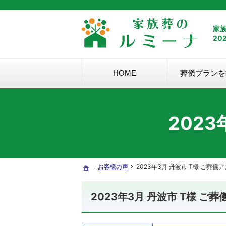
家族葬のルミーナは、安心の低価格の葬儀・家族葬。直葬・火
家
20
HOME
葬儀プランを
202
お客様の声
2023年3月 丹波市 T様 ご葬儀
ホーム
2023年3月 丹波市 T様 ご