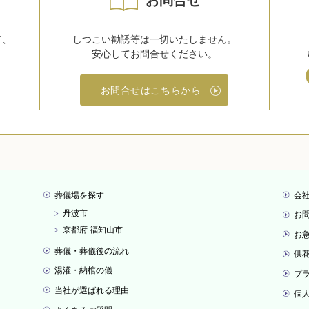
お問合せ
て、
しつこい勧誘等は一切いたしません。
安心してお問合せください。
お問合せはこちらから
葬儀場を探す
会
丹波市
お
京都府 福知山市
お
葬儀・葬儀後の流れ
供
湯灌・納棺の儀
プ
当社が選ばれる理由
個