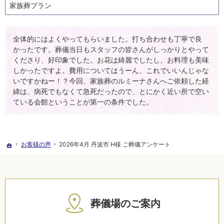
家族葬プラン
全体的にはよくやってもらいました。打ち合わせも丁寧で良
かったです。葬儀当日もスタッフの皆さんがしっかりとやって
くださり、好印象でした。お花は綺麗でしたし、お料理も美味
しかったですよ。費用についてはうーん、これでいいんじゃな
いですかねー！？今回、家族葬のルミーナさんへご依頼した経
緯は、病死でもなくて急死だったので、とにかく近い所で空い
ている会館ということが第一の条件でした。
お客様の声
2026年4月 丹波市 H様 ご葬儀アンケート
ホーム
葬儀場のご案内