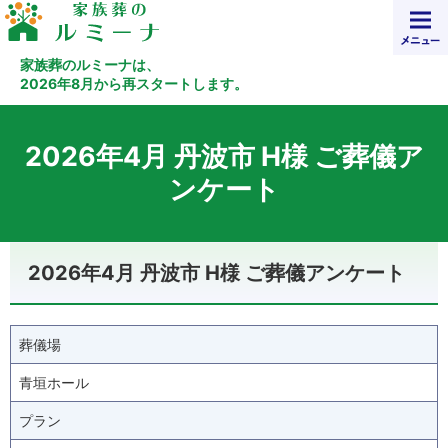
24時間365日ご対応。家族葬・葬儀・葬式・斎場なら家族葬なら当社へ。
家族葬のルミーナは、安心の低価格の葬儀・家族葬。直葬・火葬式・一日葬に対応しています。
家族葬のルミーナは、
2026年8月から再スタートします。
Home
葬儀プランを探す
葬儀場を探す
当社が選ばれる理由
2026年4月 丹波市 H様 ご葬儀ア
会社概要
お急ぎの方へ
ンケート
2026年4月 丹波市 H様 ご葬儀アンケート
葬儀場
青垣ホール
プラン